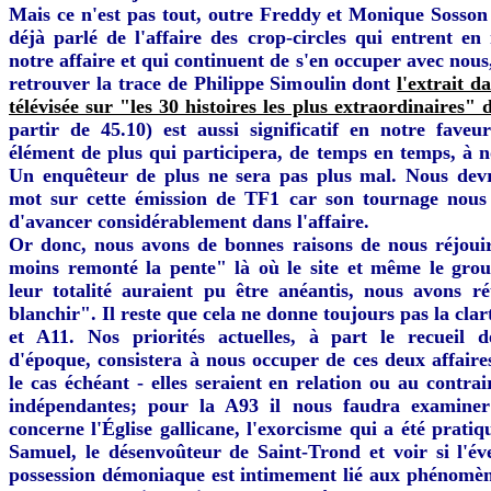
Mais ce n'est pas tout, outre Freddy et Monique Sosson
déjà parlé de l'affaire des crop-circles qui entrent en 
notre affaire et qui continuent de s'en occuper avec nous,
retrouver la trace de Philippe Simoulin dont
l'extrait d
télévisée sur "les 30 histoires les plus extraordinaires"
partir de 45.10) est aussi significatif en notre faveu
élément de plus qui participera, de temps en temps, à n
Un enquêteur de plus ne sera pas plus mal. Nous devr
mot sur cette émission de TF1 car son tournage nous
d'avancer considérablement dans l'affaire.
Or donc, nous avons de bonnes raisons de nous réjoui
moins remonté la pente" là où le site et même le gro
leur totalité auraient pu être anéantis, nous avons r
blanchir". Il reste que cela ne donne toujours pas la clar
et A11. Nos priorités actuelles, à part le recueil 
d'époque, consistera à nous occuper de ces deux affaires
le cas échéant - elles seraient en relation ou au contra
indépendantes; pour la A93 il nous faudra examiner
concerne l'Église gallicane, l'exorcisme qui a été pratiq
Samuel, le désenvoûteur de Saint-Trond et voir si l'év
possession démoniaque est intimement lié aux phénomèn