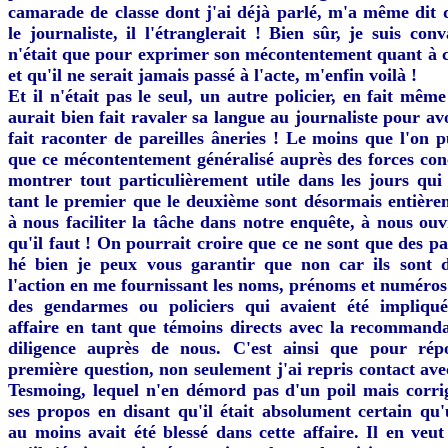
camarade de classe dont j'ai déjà parlé, m'a même dit qu
le journaliste, il l'étranglerait ! Bien sûr, je suis co
n'était que pour exprimer son mécontentement quant à c
et qu'il ne serait jamais passé à l'acte, m'enfin voilà !
Et il n'était pas le seul, un autre policier, en fait mê
aurait bien fait ravaler sa langue au journaliste pour av
fait raconter de pareilles âneries ! Le moins que l'on p
que ce mécontentement généralisé auprès des forces con
montrer tout particulièrement utile dans les jours qui
tant le premier que le deuxième sont désormais entière
à nous faciliter la tâche dans notre enquête, à nous ouv
qu'il faut ! On pourrait croire que ce ne sont que des par
hé bien je peux vous garantir que non car ils sont d
l'action en me fournissant les noms, prénoms et numéros
des gendarmes ou policiers qui avaient été impliqué
affaire en tant que témoins directs avec la recommanda
diligence auprès de nous. C'est ainsi que pour ré
première question, non seulement j'ai repris contact av
Tesmoing, lequel n'en démord pas d'un poil mais corr
ses propos en disant qu'il était absolument certain q
au moins avait été blessé dans cette affaire. Il en veu