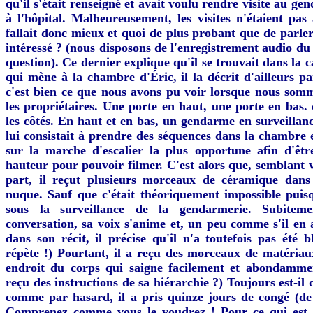
qu'il s'était renseigné et avait voulu rendre visite au ge
à l'hôpital. Malheureusement, les visites n'étaient pas 
fallait donc mieux et quoi de plus probant que de parler
intéressé ? (nous disposons de l'enregistrement audio d
question). Ce dernier explique qu'il se trouvait dans la c
qui mène à la chambre d'Éric, il la décrit d'ailleurs pa
c'est bien ce que nous avons pu voir lorsque nous somm
les propriétaires. Une porte en haut, une porte en bas.
les côtés. En haut et en bas, un gendarme en surveillanc
lui consistait à prendre des séquences dans la chambre 
sur la marche d'escalier la plus opportune afin d'êt
hauteur pour pouvoir filmer. C'est alors que, semblant v
part, il reçut plusieurs morceaux de céramique dans 
nuque. Sauf que c'était théoriquement impossible puisq
sous la surveillance de la gendarmerie. Subitem
conversation, sa voix s'anime et, un peu comme s'il en a
dans son récit, il précise qu'il n'a toutefois pas été bl
répète !) Pourtant, il a reçu des morceaux de matéria
endroit du corps qui saigne facilement et abondammen
reçu des instructions de sa hiérarchie ?) Toujours est-il 
comme par hasard, il a pris quinze jours de congé (de
Comprenez comme vous le voudrez ! Pour ce qui est