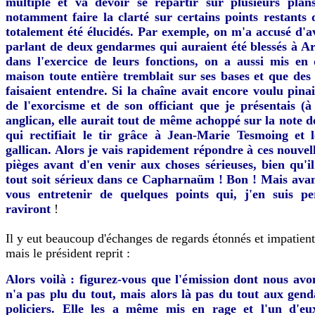
multiple et va devoir se répartir sur plusieurs plan
notamment faire la clarté sur certains points restants 
totalement été élucidés. Par exemple, on m'a accusé d'a
parlant de deux gendarmes qui auraient été blessés à A
dans l'exercice de leurs fonctions, on a aussi mis en
maison toute entière tremblait sur ses bases et que des 
faisaient entendre. Si la chaîne avait encore voulu pina
de l'exorcisme et de son officiant que je présentais (
anglican, elle aurait tout de même achoppé sur la note d
qui rectifiait le tir grâce à Jean-Marie Tesmoing et l
gallican. Alors je vais rapidement répondre à ces nouvel
pièges avant d'en venir aux choses sérieuses, bien qu'il
tout soit sérieux dans ce Capharnaüm ! Bon ! Mais avant
vous entretenir de quelques points qui, j'en suis pe
raviront
!
Il y eut beaucoup d'échanges de regards étonnés et impatient
mais le président reprit :
Alors voilà : figurez-vous que l'émission dont nous avon
n'a pas plu du tout, mais alors là pas du tout aux gen
policiers. Elle les a même mis en rage et l'un d'eu