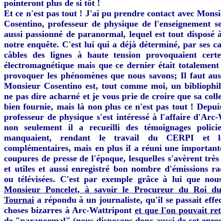
pointeront plus de si tôt !
Et ce n'est pas tout ! J'ai pu prendre contact avec Mons
Cosentino, professeur de physique de l'enseignement se
aussi passionné de paranormal, lequel est tout disposé à
notre enquête. C'est lui qui a déjà déterminé, par ses ca
câbles des lignes à haute tension provoquaient cer
électromagnétique mais que ce dernier était totalement
provoquer les phénomènes que nous savons; Il faut aus
Monsieur Cosentino est, tout comme moi, un bibliophi
ne pas dire acharné et je vous prie de croire que sa colle
bien fournie, mais là non plus ce n'est pas tout ! Depui
professeur de physique s'est intéressé à l'affaire d'Arc
non seulement il a recueilli des témoignages polici
manquaient, rendant le travail du CERPI et l
complémentaires, mais en plus il a réuni une important
coupures de presse de l'époque, lesquelles s'avèrent très
et utiles et aussi enregistré bon nombre d'émissions r
ou télévisées. C'est par exemple grâce à lui que nou
Monsieur Poncelet, à savoir le Procureur du Roi d
Tournai
a répondu à un journaliste, qu'il se passait eff
choses bizarres à Arc-Wattripont
et que l'on pouvait re
de "paranormal"
(nous disposons donc aussi de cet enre