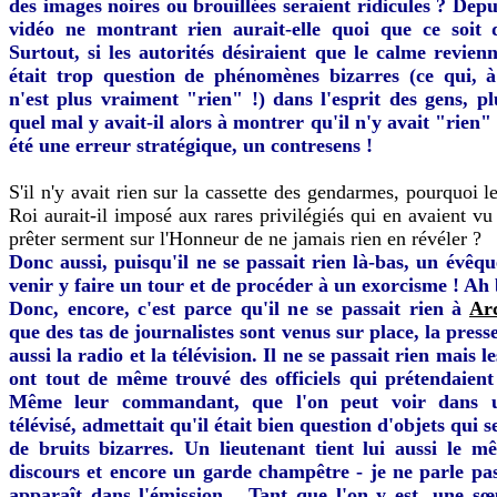
des images noires ou brouillées seraient ridicules ? Dep
vidéo ne montrant rien aurait-elle quoi que ce soit 
Surtout, si les autorités désiraient que le calme revien
était trop question de phénomènes bizarres (ce qui, 
n'est plus vraiment "rien" !) dans l'esprit des gens, pl
quel mal y avait-il alors à montrer qu'il n'y avait "rien"
été une erreur stratégique, un contresens !
S'il n'y avait rien sur la cassette des gendarmes, pourquoi 
Roi aurait-il imposé aux rares privilégiés qui en avaient vu
prêter serment sur l'Honneur de ne jamais rien en révéler ?
Donc aussi, puisqu'il ne se passait rien là-bas, un évêq
venir y faire un tour et de procéder à un exorcisme ! Ah 
Donc, encore, c'est parce qu'il ne se passait rien à
Ar
que des tas de journalistes sont venus sur place, la press
aussi la radio et la télévision. Il ne se passait rien mais l
ont tout de même trouvé des officiels qui prétendaient 
Même leur commandant, que l'on peut voir dans u
télévisé, admettait qu'il était bien question d'objets qui s
de bruits bizarres. Un lieutenant tient lui aussi le 
discours et encore un garde champêtre - je ne parle pas
apparaît dans l'émission... Tant que l'on y est, une sœu