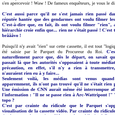
s'en apercevoir ! Waw ! De fameux enquêteurs, je vous le di
C'est aussi parce qu'il ne s'est jamais rien passé d
réputée hantée que des gendarmes ont voulu filmer le
C'est-à-dire que, en fait, ils ont voulu filmer "rien", 
hiérarchie croie enfin que... rien ne s'était passé ! C'est 
brâââvo !
Puisqu'il n'y avait "rien" sur cette cassette, il est tout "logiq
été saisie par le Parquet du Procureur du Roi.
C'e
naturellement parce que, dès le départ, on savait qu
passait là que les autorités s'opposaient à toute médiat
précaution, en effet, s'il n'y a rien à transmettre
n'auraient rien eu à y faire...
Seulement voilà, les médias sont venus quan
apparemment, ils n'ont pas trouvé qu'il ne s'était rien 
Une émission de CNN aurait même été interrompue afi
l'information : "Il ne se passe rien à Arc-Wattripont !"
topo ?
C'est par crainte du ridicule que le Parquet s'op
visualisation de la cassette vidéo. Par crainte du ridicu