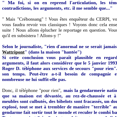
" Ma foi, si on en reprend l'articulation, les témo
contradictions, les arguments, etc. il me semble que..."
" Mais "Crébonsang" ! Vous êtes enquêteur du CERPI, vou
vous faudra revoir vos classiques ! Voyons donc cela ens
suite ! Nous allons éplucher le reportage en question. Vous
qu'il en subsistera ! Allons-y !"
Selon le journaliste, "rien d'anormal ne se serait jamai
Wattripont
" (dans la maison "hantée")
Si cette conclusion vous paraît plausible en regar
arguments, il faut alors considérer que le 5 janvier 199
Roger D. téléphone aux services de secours "pour rien"
son temps. Peut-être a-t-il besoin de compagnie e
nombreuse ne lui suffit-elle pas.
Donc, il téléphone "pour rien",
mais la gendarmerie natio
que sa maison est dévastée, au rez-de-chaussée et à 
meubles sont culbutés, des bibelots sont fracassés, un do
explosé, tout se met à trembler de manière "terrible" a
gendarme fait sortir tout le monde et reculer le combi b