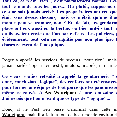
Tout ça, ce n'est "rien", c'est parfaitement normal. Cel
tout le monde tous les jours... Ou plutôt, supposons 
cela ne soit jamais arrivé. Les propriétaires ont cru qu
était sans dessus dessous, mais ce n'était qu'une illu
monde peut se tromper, non ? Et, de fait, les gendar
place ont eux aussi eu la berlue, ou bien ont-ils tout i
qu'ils avaient envie que l'on parle d'eux. Les policiers, 
évidemment, tout cela ne signifie pas non plus ipso 
choses relèvent de l'inexpliqué.
Roger a appelé les services de secours "pour rien", mais
jamais parlé d'appel intempestif, ni alors, ni après, ni maint
Ce vieux routier retraité a appelé la gendarmerie "p
donc, conclusion "logique", des renforts ont été envoyés
pour former une équipe de foot parce que les pandores se
même retrouvés à
Arc-Wattripont
à une douzaine 
J'aimerais que l'on m'explique ce type de "logique"...
Donc, il ne s'est rien passé d'anormal dans cette m
Wattripont
, mais il a fallu à tout ce beau monde environ 