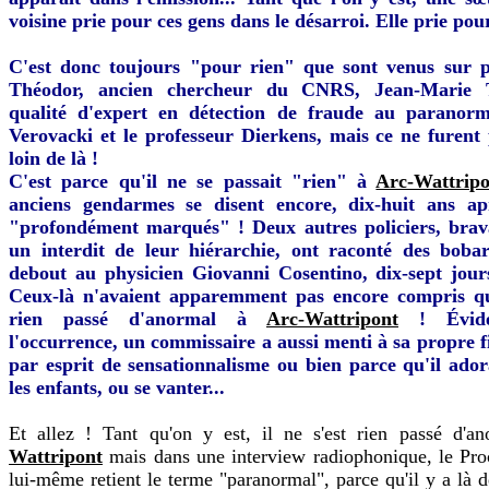
voisine prie pour ces gens dans le désarroi. Elle prie pou
C'est donc toujours "pour rien" que sont venus sur p
Théodor, ancien chercheur du CNRS, Jean-Marie 
qualité d'expert en détection de fraude au paranorm
Verovacki et le professeur Dierkens, mais ce ne furent p
loin de là !
C'est parce qu'il ne se passait "rien" à
Arc-Wattrip
anciens gendarmes se disent encore, dix-huit ans apr
"profondément marqués" ! Deux autres policiers, brav
un interdit de leur hiérarchie, ont raconté des boba
debout au physicien Giovanni Cosentino, dix-sept jours
Ceux-là n'avaient apparemment pas encore compris qu'
rien passé d'anormal à
Arc-Wattripont
! Évide
l'occurrence, un commissaire a aussi menti à sa propre fi
par esprit de sensationnalisme ou bien parce qu'il adora
les enfants, ou se vanter...
Et allez ! Tant qu'on y est, il ne s'est rien passé d'
Wattripont
mais dans une interview radiophonique, le Pro
lui-même retient le terme "paranormal", parce qu'il y a là d