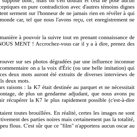
a suppose donc, mais on s'en doutait et cela ne pose aucun
sceptiques en pure contradiction avec d'autres témoins dignes
prêtent serment sur l'honneur de ne jamais rien en révéler à qui
monde car, tel que nous l'avons reçu, cet enregistrement ne
 manière à pouvoir la suivre tout en prenant connaissance de
N NOUS MENT ! Accrochez-vous car il y a à dire, prenez des
rouver sur ses photos dégradées par une influence inconnue
commentaire on a la voix d'Éric (ou une belle imitation) qui
 ces deux mots auront été extraits de diverses interviews de
euls deux mots.
 raisons : la K7 était destinée au parquet et ne nécessitait
 montage, de plus un gendarme adjudant, que nous avons pu
ir récupérer la K7 le plus rapidement possible (c'est-à-dire
aient toutes brouillées. En réalité, certes les images ne sont
ivement des parties noires mais certainement pas la totalité,
peu flous. C'est sûr que ce "film" n'apportera aucun oscar au