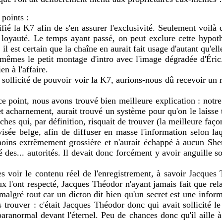
 points :
ifié la K7 afin de s'en assurer l'exclusivité. Seulement voilà 
loyauté. Le temps ayant passé, on peut exclure cette hypothè
 est certain que la chaîne en aurait fait usage d'autant qu'elle
mêmes le petit montage d'intro avec l'image dégradée d'Éric. 
n à l'affaire.
sollicité de pouvoir voir la K7, aurions-nous dû recevoir un 
 ce point, nous avons trouvé bien meilleure explication : not
 acharnement, aurait trouvé un système pour qu'on le laisse tra
es qui, par définition, risquait de trouver (la meilleure façon 
visée belge, afin de diffuser en masse l'information selon l
as moins extrêmement grossière et n'aurait échappé à aucun S
ité des... autorités. Il devait donc forcément y avoir anguille
es voir le contenu réel de l'enregistrement, à savoir Jacques 
ux l'ont respecté, Jacques Théodor n'ayant jamais fait que rel
 malgré tout car un dicton dit bien qu'un secret est une infor
les trouver : c'était Jacques Théodor donc qui avait sollicité 
 paranormal devant l'éternel. Peu de chances donc qu'il aille 