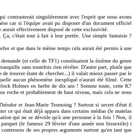
qui contrasterait singulièrement avec l'esprit que nous avons
se car si l'équipe avait pu disposer d'un document officiel
 aurait effectivement disposé de cette exclusivité.
Ça, c'était tout à fait à leur portée. Une simple fantaisie ?
refus et que dans le même temps cela aurait été permis à une
re demande (et celle de TF1) constituaient la ènième du genre
nquille sans toutefois rien révéler. D'autre part, plutôt que
de trouver étant de chercher...) il valait mieux passer par le
aquelle aucun phénomène inexpliqué n'aurait été filmé. Cette
herlock Holmes en herbe de dix ans ! Somme toute, cette K7
 sous roche et probablement de haut niveau, mais cela ne nous
Théodor et Jean-Marie Tesmoing ? Surtout si secret d'état il
ater ce qui était déjà apparu dans certains médias (le matelas
mation qui ne se dévoile qu'à une personne à la fois ! Non, il
le parquet (le fameux 29 février d'une année non bissextile) i
à contresens de ses propres arguments surtout qu'en tant que