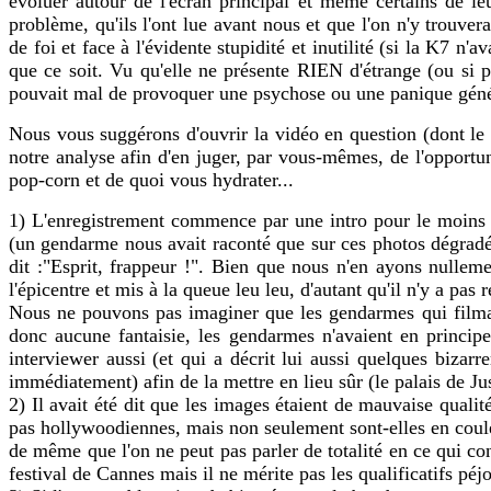
évoluer autour de l'écran principal et même certains de l
problème, qu'ils l'ont lue avant nous et que l'on n'y trouve
de foi et face à l'évidente stupidité et inutilité (si la K7 n'
que ce soit. Vu qu'elle ne présente RIEN d'étrange (ou si 
pouvait mal de provoquer une psychose ou une panique génér
Nous vous suggérons d'ouvrir la vidéo en question (dont le 
notre analyse afin d'en juger, par vous-mêmes, de l'oppor
pop-corn et de quoi vous hydrater...
1) L'enregistrement commence par une intro pour le moins 
(un gendarme nous avait raconté que sur ces photos dégradée
dit :"Esprit, frappeur !". Bien que nous n'en ayons nulleme
l'épicentre et mis à la queue leu leu, d'autant qu'il n'y a pas
Nous ne pouvons pas imaginer que les gendarmes qui filmaien
donc aucune fantaisie, les gendarmes n'avaient en princi
interviewer aussi (et qui a décrit lui aussi quelques bizar
immédiatement) afin de la mettre en lieu sûr (le palais de Ju
2) Il avait été dit que les images étaient de mauvaise qualit
pas hollywoodiennes, mais non seulement sont-elles en couleu
de même que l'on ne peut pas parler de totalité en ce qui co
festival de Cannes mais il ne mérite pas les qualificatifs péjor