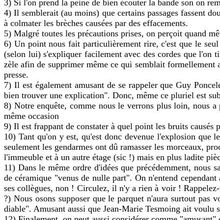
3) Si l'on prend la peine de bien écouter la bande son on 
4) Il semblerait (au moins) que certains passages fassent dou
à colmater les brèches causées par des effacements.
5) Malgré toutes les précautions prises, on perçoit quand mêm
6) Un point nous fait particulièrement rire, c'est que le s
(selon lui) s'expliquer facilement avec des cordes que l'on t
zèle afin de supprimer même ce qui semblait formellement ac
presse.
7) Il est également amusant de se rappeler que Guy Poncele
bien trouver une explication". Donc, même ce pluriel est sub
8) Notre enquête, comme nous le verrons plus loin, nous a p
même occasion
9) Il est frappant de constater à quel point les bruits causés p
10) Tant qu'on y est, qu'est donc devenue l'explosion que l
seulement les gendarmes ont dû ramasser les morceaux, proc
l'immeuble et à un autre étage (sic !) mais en plus ladite piè
11) Dans le même ordre d'idées que précédemment, nous savo
de céramique "venus de nulle part". On n'entend cependant a
ses collègues, non ! Circulez, il n'y a rien à voir ! Rappel
?) Nous osons supposer que le parquet n'aura surtout pas v
diable". Amusant aussi que Jean-Marie Tesmoing ait voulu se re
12) Finalement, on peut aussi considérer comme "amusant" q