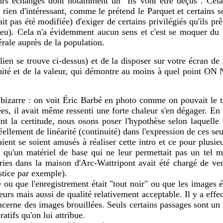
eurs échanges dont notamment un "Ils vont être déçus". Cel
ra rien d'intéressant, comme le prétend le Parquet et certains 
avait pas été modifiée) d'exiger de certains privilégiés qu'ils 
peu). Cela n'a évidemment aucun sens et c'est se moquer du 
ale auprès de la population.
lien se trouve ci-dessus) et de la disposer sur votre écran de
tunité et de la valeur, qui démontre au moins à quel point O
bizarre : on voit Éric Barbé en photo comme on pouvait le t
s, il avait même ressenti une forte chaleur s'en dégager. En 
nt la certitude, nous osons poser l'hypothèse selon laquelle
 réellement de linéarité (continuité) dans l'expression de ces s
t se soient amusés à réaliser cette intro et ce pour plusieurs
pe qu'un matériel de base qui ne leur permettait pas un tel
reries dans la maison d'Arc-Wattripont avait été chargé de ven
stice par exemple).
é ou que l'enregistrement était "tout noir" ou que les images ét
rs mais aussi de qualité relativement acceptable. Il y a effect
ncerne des images brouillées. Seuls certains passages sont un 
atifs qu'on lui attribue.