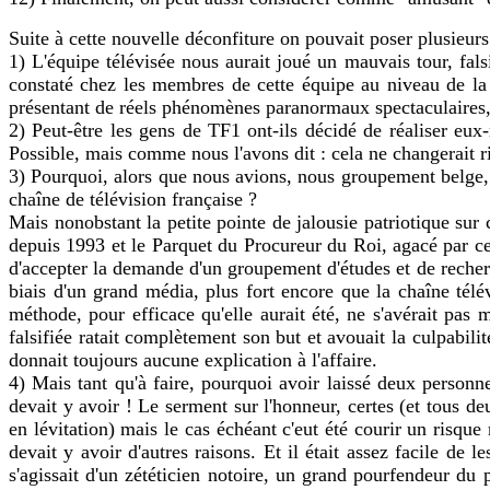
Suite à cette nouvelle déconfiture on pouvait poser plusieurs
1) L'équipe télévisée nous aurait joué un mauvais tour, fals
constaté chez les membres de cette équipe au niveau de la 
présentant de réels phénomènes paranormaux spectaculaires, il
2) Peut-être les gens de TF1 ont-ils décidé de réaliser eux-
Possible, mais comme nous l'avons dit : cela ne changerait rie
3) Pourquoi, alors que nous avions, nous groupement belge, 
chaîne de télévision française ?
Mais nonobstant la petite pointe de jalousie patriotique sur
depuis 1993 et le Parquet du Procureur du Roi, agacé par cet
d'accepter la demande d'un groupement d'études et de recherch
biais d'un grand média, plus fort encore que la chaîne télé
méthode, pour efficace qu'elle aurait été, ne s'avérait p
falsifiée ratait complètement son but et avouait la culpabil
donnait toujours aucune explication à l'affaire.
4) Mais tant qu'à faire, pourquoi avoir laissé deux personn
devait y avoir ! Le serment sur l'honneur, certes (et tous de
en lévitation) mais le cas échéant c'eut été courir un risque
devait y avoir d'autres raisons. Et il était assez facile de 
s'agissait d'un zététicien notoire, un grand pourfendeur du