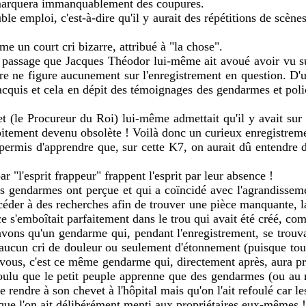
remarquera immanquablement des coupures.
ble emploi, c'est-à-dire qu'il y aurait des répétitions de scène
e un court cri bizarre, attribué à "la chose".
eul passage que Jacques Théodor lui-même ait avoué avoir vu su
ire ne figure aucunement sur l'enregistrement en question. D'un 
quis et cela en dépit des témoignages des gendarmes et polici
t (le Procureur du Roi) lui-même admettait qu'il y avait sur
itement devenu obsolète ! Voilà donc un curieux enregistremen
ermis d'apprendre que, sur cette K7, on aurait dû entendre d
ar "l'esprit frappeur" frappent l'esprit par leur absence !
es gendarmes ont perçue et qui a coïncidé avec l'agrandissemen
éder à des recherches afin de trouver une pièce manquante, l
ce s'emboîtait parfaitement dans le trou qui avait été créé, co
ns qu'un gendarme qui, pendant l'enregistrement, se trouvai
ucun cri de douleur ou seulement d'étonnement (puisque tout 
ez-vous, c'est ce même gendarme qui, directement après, aura pr
oulu que le petit peuple apprenne que des gendarmes (ou au m
ndre à son chevet à l'hôpital mais qu'on l'ait refoulé car les 
ue l'on ait délibérément menti aux propriétaires eux-mêmes !