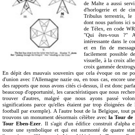
de Malte a aussi serv
d'horlogerie et de c
Tribulus terrestris, l
dont nous parlons ici s
de Télex, en code WR
"Qui êtes-vous ?" A
intéressante dans le co
et en fin de message
facilement possible d
visuelle, à la croix al
croix gammée dextrogyre
En dépit des mauvais souvenirs que cela évoque on ne pou
d'union avec l'Allemagne nazie ou, en tous cas, encore un
des rapports que nous avons cités ci-dessus, il est donc parf
beaucoup d'opportunité, les caractéristiques que nous reche
trouver d'autres, malgré que nous ayons passé volont
significations parce qu'elles étaient par trop éloignées de
football par exemple). A l'autre bout de la Belgique, tout p
trouvons un monument désormais célèbre avec
la Tour de 
Tour Eben-Ezer
. Il s'agit d'un édifice construit d'alph
toute une symbolique et qui est surmonté de quatre stat