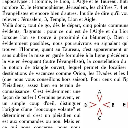
l'apocalypse : l'Homme, le Lion, L'Aigle et le Taureau. Ent
nombre 33, le tétramophisme, Jérusalem, les chiffres 7, 4 et
Évangélistes et encore bien d'autres. Inutile de dire qu'il vo
relever : Jérusalem, 3, Temple, Lion et Aigle.
Voilà donc, tout de go, dès le départ, cinq points communs
évidents, flagrants : pour ce qui est de l'Aigle et du Li
lorsque l'on se trouve à proximité du bâtiment). Bien qu
évidemment possibles, nous poursuivrons en signalant qu'
trouver l'Homme, quant au Taureau, c'est apparemment une
sans oublier la mise en garde formulée à la ligne précéden
la vie en évoquant (outre l'évangéliste), la constellation d
la notion de triangle ouvert, lequel permet de localiser 
destinations de vacances comme Orion, les Hyades et les P
(que nous vous conseillons hors saison).
Pour ceux qui l'i
Pléiadiens, assez bien en terrain de
connaissance. C'est évidemment une
façon de parler ! Certains peuvent, en
un simple coup d'oeil, distinguer
l'origine d'une "soucoupe volante" et
déterminer si c'est un pléiadien qui
est aux commandes ou non. Mais en
ce qui nous concerne, nous nous