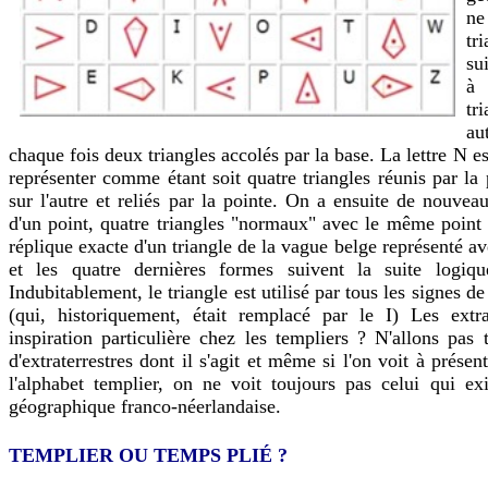
ne
tr
su
à
tr
au
chaque fois deux triangles accolés par la base. La lettre N e
représenter comme étant soit quatre triangles réunis par la 
sur l'autre et reliés par la pointe. On a ensuite de nouve
d'un point, quatre triangles "normaux" avec le même point 
réplique exacte d'un triangle de la vague belge représenté av
et les quatre dernières formes suivent la suite logiqu
Indubitablement, le triangle est utilisé par tous les signes de
(qui, historiquement, était remplacé par le I) Les extrat
inspiration particulière chez les templiers ? N'allons pas 
d'extraterrestres dont il s'agit et même si l'on voit à présen
l'alphabet templier, on ne voit toujours pas celui qui ex
géographique franco-néerlandaise.
TEMPLIER OU TEMPS PLIÉ ?