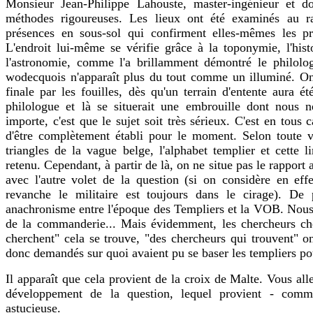
Monsieur Jean-Philippe Lahouste, master-ingénieur et d
méthodes rigoureuses. Les lieux ont été examinés au r
présences en sous-sol qui confirment elles-mêmes les pr
L'endroit lui-même se vérifie grâce à la toponymie, l'histo
l'astronomie, comme l'a brillamment démontré le philol
wodecquois n'apparaît plus du tout comme un illuminé. On 
finale par les fouilles, dès qu'un terrain d'entente aura ét
philologue et là se situerait une embrouille dont nous
importe, c'est que le sujet soit très sérieux. C'est en tous 
d'être complètement établi pour le moment. Selon toute vr
triangles de la vague belge, l'alphabet templier et cette 
retenu. Cependant, à partir de là, on ne situe pas le rapport a
avec l'autre volet de la question (si on considère en effe
revanche le militaire est toujours dans le cirage). De
anachronisme entre l'époque des Templiers et la VOB. Nous
de la commanderie... Mais évidemment, les chercheurs che
cherchent" cela se trouve, "des chercheurs qui trouvent"
donc demandés sur quoi avaient pu se baser les templiers pou
Il apparaît que cela provient de la croix de Malte. Vous alle
développement de la question, lequel provient - comme
astucieuse.