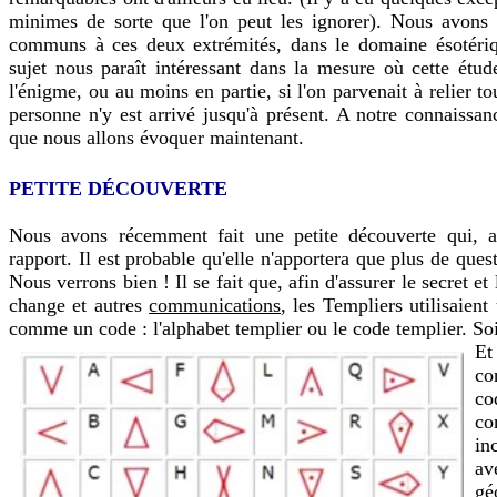
minimes de sorte que l'on peut les ignorer). Nous avons
communs à ces deux extrémités, dans le domaine ésotériqu
sujet nous paraît intéressant dans la mesure où cette étud
l'énigme, ou au moins en partie, si l'on parvenait à relier 
personne n'y est arrivé jusqu'à présent. A notre connaissa
que nous allons évoquer maintenant.
PETITE DÉCOUVERTE
Nous avons récemment fait une petite découverte qui, 
rapport. Il est probable qu'elle n'apportera que plus de ques
Nous verrons bien ! Il se fait que, afin d'assurer le secret et 
change et autres
communications
, les Templiers utilisaient
comme un code : l'alphabet templier ou le code templier. Soit
Et
co
co
co
in
a
gé