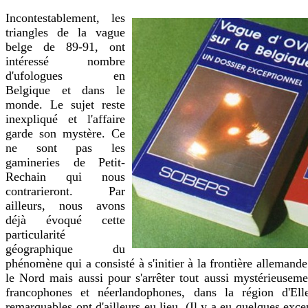
Incontestablement, les
triangles de la vague
belge de 89-91, ont
intéressé nombre
d'ufologues en
Belgique et dans le
monde. Le sujet reste
inexpliqué et l'affaire
garde son mystère. Ce
ne sont pas les
gamineries de Petit-
Rechain qui nous
contrarieront. Par
ailleurs, nous avons
déjà évoqué cette
particularité
géographique du
phénomène qui a consisté à s'initier à la frontière allemande
le Nord mais aussi pour s'arrêter tout aussi mystérieusemen
francophones et néerlandophones, dans la région d'Elle
remarquables ont d'ailleurs eu lieu. (Il y a eu quelques excep