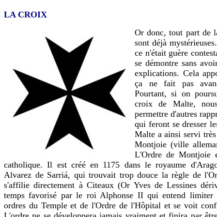
LA CROIX
Or donc, tout part de l
sont déjà mystérieuses
ce n'était guère conte
se démontre sans avoi
explications. Cela app
ça ne fait pas avanc
Pourtant, si on pours
croix de Malte, nou
permettre d'autres rapp
qui feront se dresser le
Malte a ainsi servi tr
Montjoie (ville allema
L'Ordre de Montjoie es
catholique. Il est créé en 1175 dans le royaume d'Arag
Alvarez de Sarriá, qui trouvait trop douce la règle de l'
s'affilie directement à Citeaux (Or Yves de Lessines dériv
temps favorisé par le roi Alphonse II qui entend limiter
ordres du Temple et de l'Ordre de l'Hôpital et se voit con
L'ordre ne se développera jamais vraiment et finira par êt