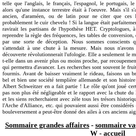
telle que l'anglais, le français, l'espagnol, le portugais, 
alors qu'une instance terrestre était à l'oeuvre. Mais s'il s
ancien, d'araméen, ou de latin pour ne citer que ces l
probablement le cuir chevelu ! Si la langue était parfaitemen
ravirait les partisans de l'hypothèse HET. Cryptologues, 
reprendre la règle des fréquences, les tables de conversion, e
par une sorte de déception. Nous sommes conscients q
s'attendait à une chute à la mesure. Mais nous n'avons 
découverte révolutionnerait l'ufologie. Elle a seulement le mér
t-elle dans un avenir plus ou moins proche, par recoupemen
qui permettra d'avancer. Les recherches sont souvent le fruit
fourmis. Avant de baisser vraiment le rideau, faisons un bre
bel et bien une société templière allemande et son histoire 
Albert Schweitzer en a fait partie ! Le rôle qu'ont joué c
pas non plus été négligeable et le rapport avec la chute d
et les siens recherchaient avec zèle tous les trésors historiq
l'Arche d'Alliance, etc. qui pouvaient aussi être considéré
bouleversement a peut-être donné des ailes à ces anciens aigl
Sommaire grandes affaires
-
sommaire va
W
-
accueil