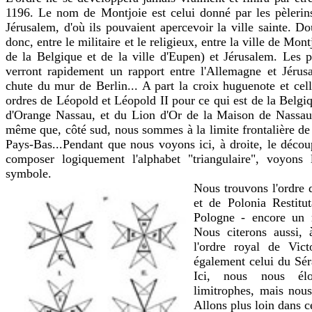
1196. Le nom de Montjoie est celui donné par les pèleri
Jérusalem, d'où ils pouvaient apercevoir la ville sainte. 
donc, entre le militaire et le religieux, entre la ville de Mo
de la Belgique et de la ville d'Eupen) et Jérusalem. Les p
verront rapidement un rapport entre l'Allemagne et Jérus
chute du mur de Berlin... A part la croix huguenote et cel
ordres de Léopold et Léopold II pour ce qui est de la Belgiq
d'Orange Nassau, et du Lion d'Or de la Maison de Nassau
même que, côté sud, nous sommes à la limite frontalière de
Pays-Bas...Pendant que nous voyons ici, à droite, le déco
composer logiquement l'alphabet "triangulaire", voyons 
symbole.
Nous trouvons l'ordre d
et de Polonia Restitu
Pologne - encore un ra
Nous citerons aussi, 
l'ordre royal de Vic
également celui du Sér
Ici, nous nous élo
limitrophes, mais nous
Allons plus loin dans ce