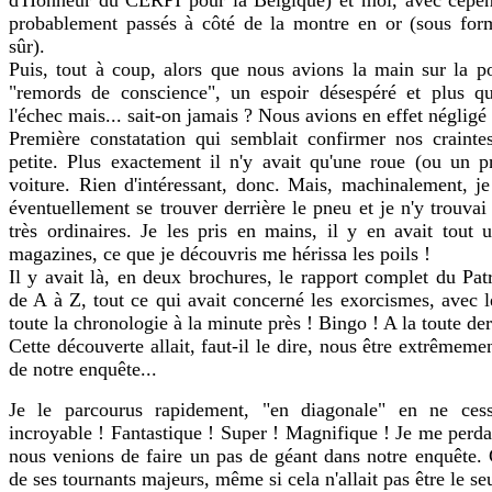
probablement passés à côté de la montre en or (sous for
sûr).
Puis, tout à coup, alors que nous avions la main sur la po
"remords de conscience", un espoir désespéré et plus 
l'échec mais... sait-on jamais ? Nous avions en effet négligé 
Première constatation qui semblait confirmer nos craintes 
petite. Plus exactement il n'y avait qu'une roue (ou un p
voiture. Rien d'intéressant, donc. Mais, machinalement, je
éventuellement se trouver derrière le pneu et je n'y trouv
très ordinaires. Je les pris en mains, il y en avait tout 
magazines, ce que je découvris me hérissa les poils !
Il y avait là, en deux brochures, le rapport complet du Patri
de A à Z, tout ce qui avait concerné les exorcismes, avec
toute la chronologie à la minute près ! Bingo ! A la toute de
Cette découverte allait, faut-il le dire, nous être extrêmeme
de notre enquête...
Je le parcourus rapidement, "en diagonale" en ne cess
incroyable ! Fantastique ! Super ! Magnifique ! Je me perdai
nous venions de faire un pas de géant dans notre enquête. 
de ses tournants majeurs, même si cela n'allait pas être le se