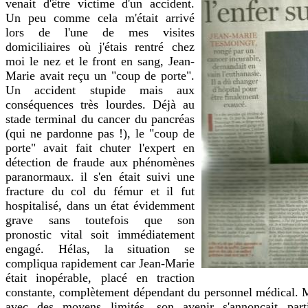
venait d'être victime d'un accident.
Un peu comme cela m'était arrivé
lors de l'une de mes visites
domiciliaires où j'étais rentré chez
moi le nez et le front en sang, Jean-
Marie avait reçu un "coup de porte".
Un accident stupide mais aux
conséquences très lourdes. Déjà au
stade terminal du cancer du pancréas
(qui ne pardonne pas !), le "coup de
porte" avait fait chuter l'expert en
détection de fraude aux phénomènes
paranormaux. il s'en était suivi une
fracture du col du fémur et il fut
hospitalisé, dans un état évidemment
grave sans toutefois que son
pronostic vital soit immédiatement
engagé. Hélas, la situation se
compliqua rapidement car Jean-Marie
était inopérable, placé en traction
constante, complètement dépendant du personnel médical. Ma
avec des moyens limités, son avenir s'annonçait part