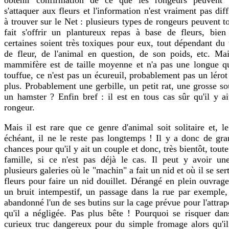
s'attaquer aux fleurs et l'information n'est vraiment pas diff
à trouver sur le Net : plusieurs types de rongeurs peuvent t
fait s'offrir un plantureux repas à base de fleurs, bien
certaines soient très toxiques pour eux, tout dépendant du
de fleur, de l'animal en question, de son poids, etc. Mai
mammifère est de taille moyenne et n'a pas une longue q
touffue, ce n'est pas un écureuil, probablement pas un léro
plus. Probablement une gerbille, un petit rat, une grosse so
un hamster ? Enfin bref : il est en tous cas sûr qu'il y a
rongeur.
Mais il est rare que ce genre d'animal soit solitaire et, l
échéant, il ne le reste pas longtemps ! Il y a donc de gra
chances pour qu'il y ait un couple et donc, très bientôt, tout
famille, si ce n'est pas déjà le cas. Il peut y avoir un
plusieurs galeries où le "machin" a fait un nid et où il se ser
fleurs pour faire un nid douillet. Dérangé en plein ouvrag
un bruit intempestif, un passage dans la rue par exemple, 
abandonné l'un de ses butins sur la cage prévue pour l'attrap
qu'il a négligée. Pas plus bête ! Pourquoi se risquer dan
curieux truc dangereux pour du simple fromage alors qu'il