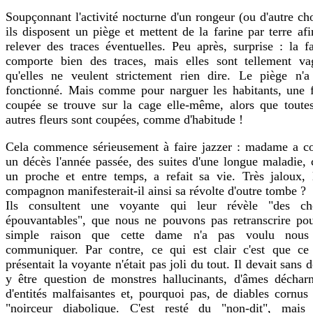
Soupçonnant l'activité nocturne d'un rongeur (ou d'autre ch
ils disposent un piège et mettent de la farine par terre af
relever des traces éventuelles. Peu après, surprise : la f
comporte bien des traces, mais elles sont tellement va
qu'elles ne veulent strictement rien dire. Le piège n'a
fonctionné. Mais comme pour narguer les habitants, une f
coupée se trouve sur la cage elle-même, alors que toutes
autres fleurs sont coupées, comme d'habitude !
Cela commence sérieusement à faire jazzer : madame a c
un décès l'année passée, des suites d'une longue maladie, 
un proche et entre temps, a refait sa vie. Très jaloux, l
compagnon manifesterait-il ainsi sa révolte d'outre tombe ?
Ils consultent une voyante qui leur révèle "des ch
épouvantables", que nous ne pouvons pas retranscrire pou
simple raison que cette dame n'a pas voulu nous
communiquer. Par contre, ce qui est clair c'est que ce
présentait la voyante n'était pas joli du tout. Il devait sans 
y être question de monstres hallucinants, d'âmes décharn
d'entités malfaisantes et, pourquoi pas, de diables cornus
"noirceur diabolique. C'est resté du "non-dit", mais 