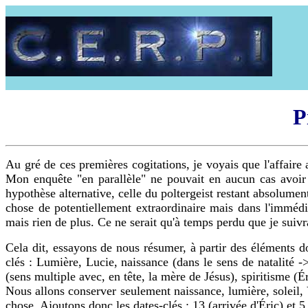
P
Au gré de ces premières cogitations, je voyais que l'affaire a
Mon enquête "en parallèle" ne pouvait en aucun cas avoir l
hypothèse alternative, celle du poltergeist restant absolumen
chose de potentiellement extraordinaire mais dans l'immédia
mais rien de plus. Ce ne serait qu'à temps perdu que je suivra
Cela dit, essayons de nous résumer, à partir des éléments d
clés : Lumière, Lucie, naissance (dans le sens de natalité -
(sens multiple avec, en tête, la mère de Jésus), spiritisme (Ér
Nous allons conserver seulement naissance, lumière, soleil,
chose. Ajoutons donc les dates-clés : 13 (arrivée d'Éric) et 5 