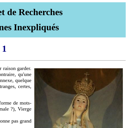
et de Recherches
nes Inexpliqués
 1
r raison garder.
ntraire, qu'une
connexe, quelque
ranges, certes,
 forme de mots-
rmale ?), Vierge
donne pas grand