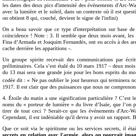
les dates des deux pics d'intensité des événements d'Arc-Wat
avec la lumière et le soleil, dans un contexte où il est que
on obtient 8 qui, couché, devient le signe de l'infini)
On a beau savoir que ce type d'interprétation sur base de c
coïncidence ! Note : 3. Il semble que deux mois avant, les
Fina d’Armada et Joaquim Fernandès, ont eu accès à des archi
cache derrière les apparitions -.
Un groupe spirite recevait des communications par écri
préliminaires. Cela s’est étalé du 10 mars 1917 – deux mois 
du 13 mai sera une grande joie pour les bons esprits du mon
codée dit : « Ne pas oublier le jour heureux qui terminera n
1917. Il est clair que des puissances que nous ne comprenon
4. Étoile du matin a une signification particulière ? C’est
noms du « porteur de lumière » du livre d’Isaïe, que l’on pe
tirer de tout ceci ? Serait-ce que les événements d'Arc-W
Cependant, il est indéniable qu'il devra y avoir un rapport. 
Que ce soit via le spiritisme ou les services secrets, il é
secrets en relation avec l'armée, alors on pourrait ima