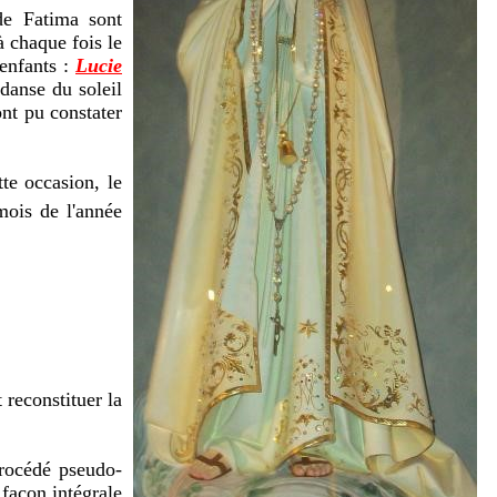
de Fatima sont
à chaque fois le
enfants :
Lucie
 danse du soleil
ont pu constater
te occasion, le
mois de l'année
 reconstituer la
procédé pseudo-
 façon intégrale