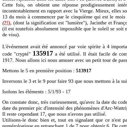
Cette fois, on obtient une réponse prodigieusement inté
incontestablement en rapport avec la Vierge. Mieux, elles so
13 du mois à commencer par le cinquième qui est le mois d
(?!)
, (dont la signification est "lumière"), Jacinthe et Franç
(il est toutefois absolument impossible que le soleil se soit
de visu).
L'événement avait été annoncé par voie spirite à 4 importa
135917
code "crypté"
a été utilisé. Il était facile de c
1917. Nous allons ici nous amuser avec un petit tour de pass
Mettons le 5 en première position :
513917
Inversons le 3 et le 9 pour faire 93 que nous mettons à la su
Isolons les éléments : 5/1/93 - 17
On constate donc, très curieusement, qu'avec la date du code 
date du premier pic d'intensité des phénomènes d'Arc-Wattri
Il reste cependant 17, que nous n'avons pas utilisé.
Utilisons-le donc bien et, tout en signalant que ce n'est p
numérologique en retranchant 1 de 7 pour obtenir 6. De cette