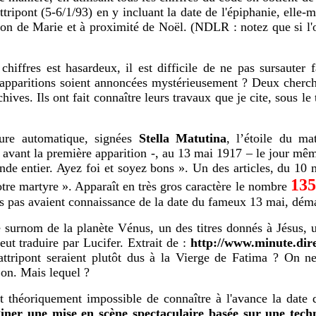
tripont (5-6/1/93) en y incluant la date de l'épiphanie, elle
stion de Marie et à proximité de Noël. (NDLR : notez que si l'
hiffres est hasardeux, il est difficile de ne pas sursauter f
 apparitions soient annoncées mystérieusement ? Deux cherch
ves. Ils ont fait connaître leurs travaux que je cite, sous le 
ture automatique, signées
Stella Matutina
, l’étoile du m
avant la première apparition -, au 13 mai 1917 – le jour même
de entier. Ayez foi et soyez bons ». Un des articles, du 10 
135
otre martyre ». Apparaît en très gros caractère le nombre
s pas avaient connaissance de la date du fameux 13 mai, déma
 le surnom de la planète Vénus, un des titres donnés à Jésus,
ut traduire par Lucifer. Extrait de :
http://www.minute.dir
attripont seraient plutôt dus à la Vierge de Fatima ? On n
Bon. Mais lequel ?
tait théoriquement impossible de connaître à l'avance la date
giner une mise en scène spectaculaire basée sur une tech