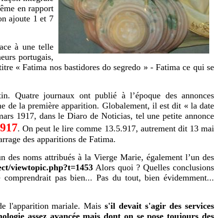
-même en rapport
on ajoute 1 et 7
ace à une telle
eurs portugais,
titre « Fatima nos bastidores do segredo » - Fatima ce qui se
atin. Quatre journaux ont publié à l’époque des annonces
 de la première apparition. Globalement, il est dit « la date
mars 1917, dans le Diaro de Noticias, tel une petite annonce
917
. On peut le lire comme 13.5.917, autrement dit 13 mai
rrage des apparitions de Fatima.
 un des noms attribués à la Vierge Marie, également l’un des
ect/viewtopic.php?t=1453
Alors quoi ? Quelles conclusions
e comprendrait pas bien... Pas du tout, bien évidemment...
 de l'apparition mariale. Mais
s'il devait s'agir des services
nologie assez avancée mais dont on se pose toujours des