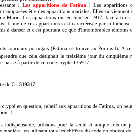
ressante :
Les apparitions de Fatima
! Les apparitions 
nt supposées être des apparitions mariales. Elles surviennent 
e Marie. Ces apparitions ont eu lieu, en 1917, face à trois 
ois. L'une de ces apparitions s'est caractérisée par la fameuse
 mis à danser et c'est pourtant ce que d'innombrables témoins 
nts journaux portugais (Fatima se trouve au Portugal). A cet
omprendre que cela désignait le treizième jour du cinquième 
e-passe à partir de ce code crypté 135917...
ite du 5 :
519317
crypté en question, relatif aux apparitions de Fatima, on peut
pont !
as indispensable, utilisons pour la seule et unique fois un 
 manière, en utilisant tous les chiffres du code on obtient de