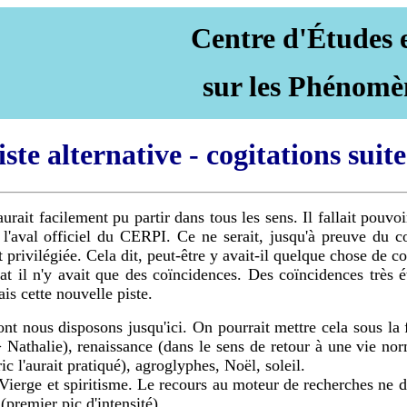
Centre d'Études 
sur les Phénomè
iste alternative - cogitations suite
urait facilement pu partir dans tous les sens. Il fallait pouvoi
'aval officiel du CERPI. Ce ne serait, jusqu'à preuve du co
t privilégiée. Cela dit, peut-être y avait-il quelque chose de 
t il n'y avait que des coïncidences. Des coïncidences très ét
is cette nouvelle piste.
ont nous disposons jusqu'ici. On pourrait mettre cela sous la
> Nathalie), renaissance (dans le sens de retour à une vie no
ic l'aurait pratiqué), agroglyphes, Noël, soleil.
 Vierge et spiritisme. Le recours au moteur de recherches ne 
(premier pic d'intensité).