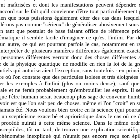
nt maîtrisées et dont les manifestations peuvent dépendre de
rd sur le fait qu'il convienne d'être tout particulièrement p
ien que nous puissions également citer des cas dans lesquel
sidérons pas comme "sérieux" de généraliser abusivement sous p
en tant que postulat de base faisant office de référence prior
ique il semble facile d'imaginer ce qu'est l'infini. Par défi
qu'un autre, ce qui est pourtant parfois le cas, notamment en 
terpréter de plusieurs manières différentes également exact
ersonnes différentes verront donc des choses différentes a
e de la physique quantique ne modifie en rien la loi de la gravi
iels qui autoriseraient l'exception, sans toutefois - en princ
re où l'on constate que des particules isolées et très éloignée
lier les exemples à l'infini (plus ou moins dense), sauf que
e et ne ferait probablement qu'embrouiller les esprits. Il se
 et que l'être humain serait beaucoup plus sage de convenir hu
voir est que l'on sait peu de choses, même si l'on "croit" en
t jamais été. Nous voulons bien croire en la science (qui pourta
 un scepticisme exacerbé et aprioristique dans le cas où ce d
le procédé nuirait à cette même science. Dans le même ordre 
ceptibles, tôt ou tard, de trouver une explication scientifiq
n phénomène inexpliqué qui n'aurait pas encore reçu son épi