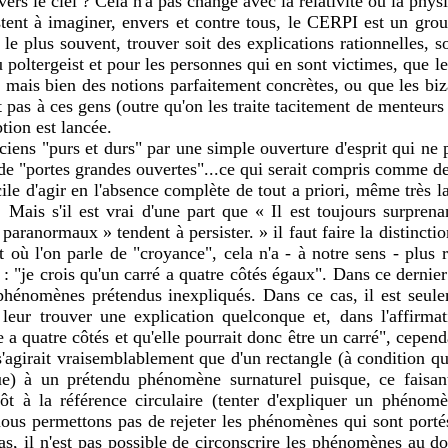
ers le ciel ? Cela n'a pas changé avec la relativité ou la phys
istent à imaginer, envers et contre tous, le CERPI est un g
le plus souvent, trouver soit des explications rationnelles, s
u poltergeist et pour les personnes qui en sont victimes, que
ts mais bien des notions parfaitement concrètes, ou que les biza
t pas à ces gens (outre qu'on les traite tacitement de menteurs 
tion est lancée.
ciens "purs et durs" par une simple ouverture d'esprit qui ne
 de "portes grandes ouvertes"...ce qui serait compris comme de
ficile d'agir en l'absence complète de tout a priori, même très l
s. Mais s'il est vrai d'une part que « Il est toujours surpre
aranormaux » tendent à persister. » il faut faire la distinction
t où l'on parle de "croyance", cela n'a - à notre sens - plus 
 : "je crois qu'un carré a quatre côtés égaux". Dans ce dernie
phénomènes prétendus inexpliqués. Dans ce cas, il est seulem
t leur trouver une explication quelconque et, dans l'affirma
a quatre côtés et qu'elle pourrait donc être un carré", cependan
'agirait vraisemblablement que d'un rectangle (à condition que 
e) à un prétendu phénomène surnaturel puisque, ce faisant,
 plutôt à la référence circulaire (tenter d'expliquer un ph
 nous permettons pas de rejeter les phénomènes qui sont por
 cas, il n'est pas possible de circonscrire les phénomènes au