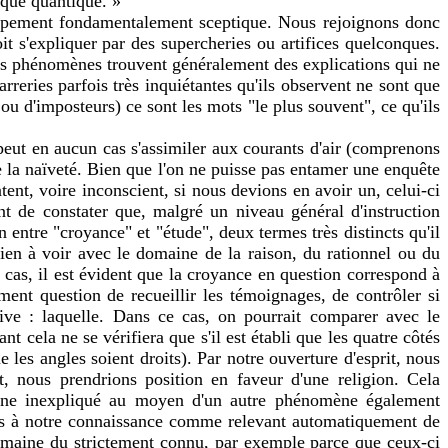
ique quantique. »
roupement fondamentalement sceptique. Nous rejoignons donc
oit s'expliquer par des supercheries ou artifices quelconques.
 les phénomènes trouvent généralement des explications qui ne
rreries parfois très inquiétantes qu'ils observent ne sont que
ou d'imposteurs) ce sont les mots "le plus souvent", ce qu'ils
 peut en aucun cas s'assimiler aux courants d'air (comprenons
 la naïveté. Bien que l'on ne puisse pas entamer une enquête
atent, voire inconscient, si nous devions en avoir un, celui-ci
nant de constater que, malgré un niveau général d'instruction
 entre "croyance" et "étude", deux termes très distincts qu'il
rien à voir avec le domaine de la raison, du rationnel ou du
r cas, il est évident que la croyance en question correspond à
ent question de recueillir les témoignages, de contrôler si
tive : laquelle. Dans ce cas, on pourrait comparer avec le
t cela ne se vérifiera que s'il est établi que les quatre côtés
les angles soient droits). Par notre ouverture d'esprit, nous
 nous prendrions position en faveur d'une religion. Cela
énomène inexpliqué au moyen d'un autre phénomène également
tés à notre connaissance comme relevant automatiquement de
 domaine du strictement connu, par exemple parce que ceux-ci