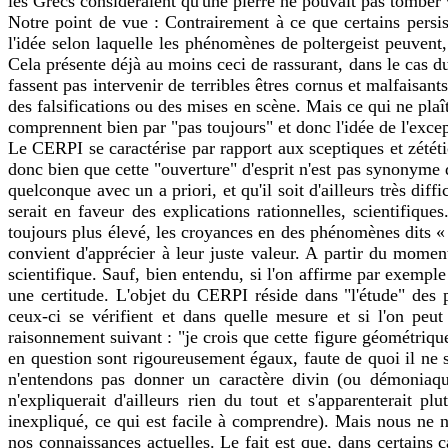
les Grecs considéraient qu'une pierre ne pouvait pas tomber v
Notre point de vue : Contrairement à ce que certains pers
l'idée selon laquelle les phénomènes de poltergeist peuvent, 
Cela présente déjà au moins ceci de rassurant, dans le cas d
fassent pas intervenir de terribles êtres cornus et malfaisan
des falsifications ou des mises en scène. Mais ce qui ne plaî
comprennent bien par "pas toujours" et donc l'idée de l'excep
Le CERPI se caractérise par rapport aux sceptiques et zététi
donc bien que cette "ouverture" d'esprit n'est pas synonyme
quelconque avec un a priori, et qu'il soit d'ailleurs très dif
serait en faveur des explications rationnelles, scientifique
toujours plus élevé, les croyances en des phénomènes dits « p
convient d'apprécier à leur juste valeur. A partir du momen
scientifique. Sauf, bien entendu, si l'on affirme par exemple
une certitude. L'objet du CERPI réside dans "l'étude" des 
ceux-ci se vérifient et dans quelle mesure et si l'on peu
raisonnement suivant : "je crois que cette figure géométrique 
en question sont rigoureusement égaux, faute de quoi il ne s
n'entendons pas donner un caractère divin (ou démoniaqu
n'expliquerait d'ailleurs rien du tout et s'apparenterait
inexpliqué, ce qui est facile à comprendre). Mais nous ne
nos connaissances actuelles. Le fait est que, dans certains