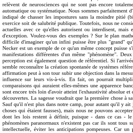
relèvent de neurosciences qui ne sont pas encore totaleme
automatique ou systématique. Nous sommes parfaitement d'acco
indiqué de chasser les impostures sans la moindre pitié (b
exercice soit de salubrité publique. Toutefois, nous ne con
actuelles avec ce qu'elles autorisent ou interdisent, mais 
d'exception. Voulez-vous des exemples ? Sur le plan mathémat
difficile d'imaginer qu'un infini puisse être plus "grand" 
Necker est un exemple de ce qu'un même concept puisse s'in
manifestations différentes d'un même "phénomène". Deux p
perception est également question de référentiel. Si l'arrivé
semble reconnaître la création spontanée de systèmes référent
affirmation peut à son tour subir une objection dans la mesu
influence sur leurs vis-à-vis. En fait, on pourrait multip
comparaisons qui auraient elles-mêmes une apparence bancal
sont encore très loin d'avoir atteint l'exhaustivité absolue
découvertes. La sagesse voudrait que la première chose à sa
Sauf qu'il n'est plus dans notre camp, pour autant qu'il y ai
choses qui étaient fausses), mais nous ne pouvons accepter
dont les lois restent à définir, puisque - dans ce cas - 
phénomènes paranormaux n'existent pas car ils sont tous sus
intellectuelle, éviter les anticipations pompeuses. Car u