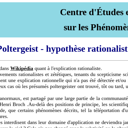
Centre d'Études 
sur les Phénomè
Poltergeist - hypothèse rationalist
 dans
Wikipédia
quant à l'explication rationaliste.
ements rationalistes et zététiques, tenants du scepticisme sc
ment une explication rationnelle qui n'a pas été détectée et/
ux cas où les présumés poltergeister ont trouvé, tôt ou tard, un
ormaux, est partagé par une large partie de la communauté sc
Henri Broch .Au-delà des positions de principe, les scientifi
e, que certains phénomènes décrits, tel la téléportation d'
ures.
 interdisent dans leur domaine d'application ne deviendra jam