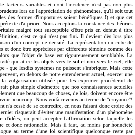
 facteurs variables et dont l'incidence n'est pas non plus
rudents lors de l'appréciation de phénomènes, qu'il soit tout
les des formes d'impostures soient bénéfiques !) et que cet
rétexte d'a priori. Nous acceptons la constance des théories
itaire malgré tout susceptible d'être pris en défaut à titre
nition, c'est ce qui n'est pas fini. Il devient dès lors plus
raison d'un concept de densité. La représentation du cube de
es et donc être appréciées par différents témoins comme des
lors que l'objet de base est rigoureusement semblable. La
té qui attire les objets vers le sol et non vers le ciel, elle
ipe - que lesdits systèmes ne puissent s'imbriquer. Mais cette
s peuvent, en dehors de notre entendement actuel, exercer une
 la vulgarisation utilisée pour les exprimer procéderait de
rait plus simple d'admettre que nos connaissances actuelles
mblement que beaucoup de choses, de lois, doivent encore être
 savoir beaucoup. Nous voilà revenus au terme de "croyance"!
nt n'a cessé de se contredire, en nous faisant donc croire des
ernier risquerait d'éviter une manifestation d'un phénomène
d'idées, on peut accepter l'affirmation selon laquelle les
ue et donc rationnelle. Mais il faut, au moins par honnêteté
logue au terme d'une loi scientifique quelconque reste par