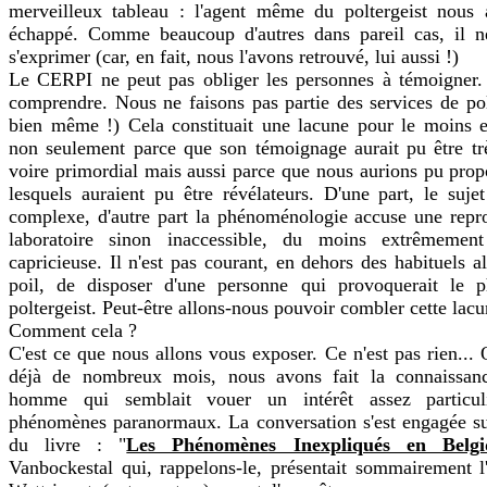
merveilleux tableau : l'agent même du poltergeist nous a
échappé. Comme beaucoup d'autres dans pareil cas, il ne
s'exprimer (car, en fait, nous l'avons retrouvé, lui aussi !)
Le CERPI ne peut pas obliger les personnes à témoigner. 
comprendre. Nous ne faisons pas partie des services de po
bien même !) Cela constituait une lacune pour le moins e
non seulement parce que son témoignage aurait pu être trè
voire primordial mais aussi parce que nous aurions pu propo
lesquels auraient pu être révélateurs. D'une part, le sujet
complexe, d'autre part la phénoménologie accuse une repro
laboratoire sinon inaccessible, du moins extrêmement
capricieuse. Il n'est pas courant, en dehors des habituels a
poil, de disposer d'une personne qui provoquerait le
poltergeist. Peut-être allons-nous pouvoir combler cette lacu
Comment cela ?
C'est ce que nous allons vous exposer. Ce n'est pas rien... 
déjà de nombreux mois, nous avons fait la connaissan
homme qui semblait vouer un intérêt assez particul
phénomènes paranormaux. La conversation s'est engagée sui
du livre : "
Les Phénomènes Inexpliqués en Belgi
Vanbockestal qui, rappelons-le, présentait sommairement l'