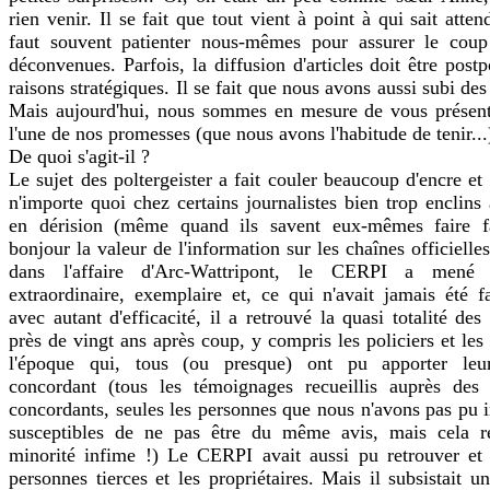
rien venir. Il se fait que tout vient à point à qui sait atten
faut souvent patienter nous-mêmes pour assurer le coup 
déconvenues. Parfois, la diffusion d'articles doit être post
raisons stratégiques. Il se fait que nous avons aussi subi de
Mais aujourd'hui, nous sommes en mesure de vous présente
l'une de nos promesses (que nous avons l'habitude de tenir...
De quoi s'agit-il ?
Le sujet des poltergeister a fait couler beaucoup d'encre et
n'importe quoi chez certains journalistes bien trop enclins 
en dérision (même quand ils savent eux-mêmes faire f
bonjour la valeur de l'information sur les chaînes officielles
dans l'affaire d'Arc-Wattripont, le CERPI a mené
extraordinaire, exemplaire et, ce qui n'avait jamais été f
avec autant d'efficacité, il a retrouvé la quasi totalité des
près de vingt ans après coup, y compris les policiers et le
l'époque qui, tous (ou presque) ont pu apporter leu
concordant (tous les témoignages recueillis auprès des o
concordants, seules les personnes que nous n'avons pas pu i
susceptibles de ne pas être du même avis, mais cela r
minorité infime !) Le CERPI avait aussi pu retrouver et 
personnes tierces et les propriétaires. Mais il subsistait 