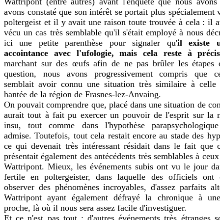
Wattripont (entre autres) avant l'enquête que nous avon
avons constaté que son intérêt se portait plus spécialement 
poltergeist et il y avait une raison toute trouvée à cela : il
vécu un cas très semblable qu'il s'était employé à nous déc
ici une petite parenthèse pour signaler qu'
il existe 
accointance avec l'ufologie, mais cela reste à précis
marchant sur des œufs afin de ne pas brûler les étapes o
question, nous avons progressivement compris que ce
semblait avoir connu une situation très similaire à cell
hantée de la région de Frasnes-lez-Anvaing.
On pouvait comprendre que, placé dans une situation de confl
aurait tout à fait pu exercer un pouvoir de l'esprit sur la 
insu, tout comme dans l'hypothèse parapsychologiqu
admise. Toutefois, tout cela restait encore au stade des hy
ce qui devenait très intéressant résidait dans le fait que 
présentait également des antécédents très semblables à ceux 
Wattripont. Mieux, les événements subis ont vu le jour d
fertile en poltergeister, dans laquelle des officiels on
observer des phénomènes incroyables, d'assez parfaits al
Wattripont ayant également défrayé la chronique à un
proche, là où il nous sera assez facile d'investiguer.
Et ce n'est pas tout : d'autres événements très étranges 