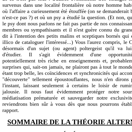
survenus dans une localité frontalière où notre homme hab
où l'affaire a curieusement été étouffée (on se demanderait 
n'est-ce pas ?) et où un psy a étudié la question. (Et non, qu
le psy dont nous parlons ne fait pas partie de nos connaissa
membres ou sympathisants et il n'est guère connu du gran
dit à l'intention des petits malins et sceptiques bornés qui
illico de cataloguer l'intéressé...) Vous l'aurez compris, l
désormais d'un sujet (ou agent) poltergeist qu'il va lui
d'étudier. Il s'agit évidemment d'une opportunit
potentiellement très riche en enseignements et, probable
surprises qui, sait-on jamais, ne plairont pas à tout le mond
étant trop belle, les coïncidences et synchronicités qui acc
"découverte" tellement époustouflantes, nous n'en dirons
l'instant, laissant seulement à certains le loisir de rumi
jalousie. Il nous faut évidemment protéger notre sour
médiatisation prématurée et sauvegarder notre exclusivi
reviendrons bien sûr à vous dès que nous pourrons établ
rapport.
SOMMAIRE DE LA THÉORIE ALTER