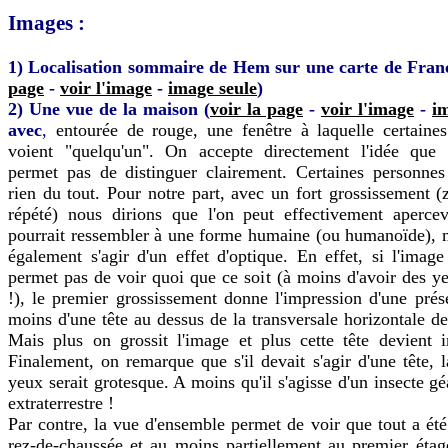
Images :
1) Localisation sommaire de Hem sur une carte de Fran
page
-
voir l'image
-
image seule
)
2)
Une vue de la maison
(
voir la page
-
voir l'image
-
i
avec
,
entourée de rouge, une fenêtre à laquelle certaine
voient "quelqu'un". On accepte directement l'idée que 
permet pas de distinguer clairement. Certaines personnes
rien du tout. Pour notre part, avec un fort grossissement 
répété) nous dirions que l'on peut effectivement aperce
pourrait ressembler à une forme humaine (ou humanoïde), m
également s'agir d'un effet d'optique. En effet, si l'image 
permet pas de voir quoi que ce soit (à moins d'avoir des y
!), le premier grossissement donne l'impression d'une pré
moins d'une tête au dessus de la transversale horizontale de
Mais plus on grossit l'image et plus cette tête devient 
Finalement, on remarque que s'il devait s'agir d'une tête, l
yeux serait grotesque. A moins qu'il s'agisse d'un insecte g
extraterrestre !
Par contre, la vue d'ensemble permet de voir que tout a été
rez-de-chaussée et au moins partiellement au premier étag