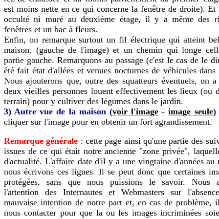
est moins nette en ce qui concerne la fenêtre de droite). Et 
occulté ni muré au deuxième étage, il y a même des r
fenêtres et un bac à fleurs.
Enfin, on remarque surtout un fil électrique qui atteint bel
maison. (gauche de l'image) et un chemin qui longe cell
partie gauche. Remarquons au passage (c'est le cas de le dir
été fait état d'allées et venues nocturnes de véhicules dans
Nous ajouterons que, outre des squatteurs éventuels, on a
deux vieilles personnes louent effectivement les lieux (ou 
terrain) pour y cultiver des légumes dans le jardin.
3) Autre vue de la maison (
voir l'image
-
image seule
)
cliquer sur l'image pour en obtenir un fort agrandissement.
Remarque générale
: cette page ainsi qu'une partie des sui
issues de ce qui était notre ancienne "zone privée", laquell
d'actualité. L'affaire date d'il y a une vingtaine d'années 
nous écrivons ces lignes. Il se peut donc que certaines im
protégées, sans que nous puissions le savoir. Nous at
l'attention des Internautes et Webmasters sur l'absenc
mauvaise intention de notre part et, en cas de problème, il
nous contacter pour que la ou les images incriminées soien