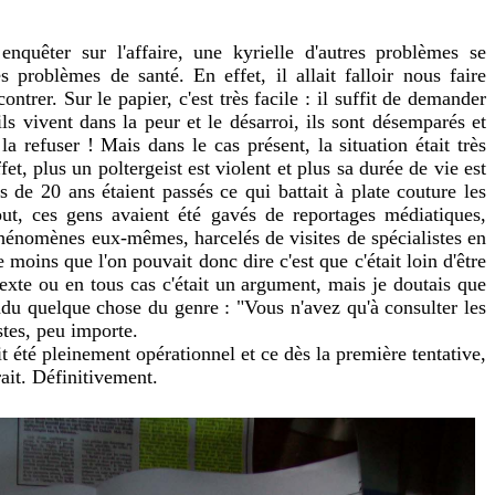
quêter sur l'affaire, une kyrielle d'autres problèmes se
 problèmes de santé. En effet, il allait falloir nous faire
ontrer. Sur le papier, c'est très facile : il suffit de demander
ls vivent dans la peur et le désarroi, ils sont désemparés et
a refuser ! Mais dans le cas présent, la situation était très
et, plus un poltergeist est violent et plus sa durée de vie est
s de 20 ans étaient passés ce qui battait à plate couture les
out, ces gens avaient été gavés de reportages médiatiques,
phénomènes eux-mêmes, harcelés de visites de spécialistes en
 moins que l'on pouvait donc dire c'est que c'était loin d'être
exte ou en tous cas c'était un argument, mais je doutais que
ndu quelque chose du genre : "Vous n'avez qu'à consulter les
stes, peu importe.
it été pleinement opérationnel et ce dès la première tentative,
rait. Définitivement.