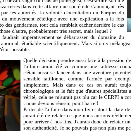
, il devait s'agir d'un cas de poltergeist, c'est-à-dire somme
izarreries dans cette affaire que son étude s'annonçait très
par les autorités, la volonté d'occultation du Parquet du
e du mouvement zététique avec une explication à la fois
déo des gendarmes, tout cela semblait cacher,derrière le cas
chose d'autre, probablement très secret, mais lequel ?
l faudrait impérativement se débarrasser du domaine du
paranormal, étudiable scientifiquement. Mais si on y mélangea
'était possible.
Quelle décision prendre aussi face à la pression de
l'affaire aurait été vu comme une faiblesse coup
c'était aussi se lancer dans une aventure potenti
sensible tatillonne, comme l'armée par exemple
simplement. Mais dans ce cas on aurait toujou
chronologique et le fait que d'autres spécialistes
vérité, cela ne m'aurait pas plu car le CERPI a c
: nous devions réussir, point barre !
Parler de l'affaire dans mon livre, dont la date de
aurait été de relater ce que nous aurions réellem
pour arriver à nos fins. J'aurais donc du relater u
son authenticité. Je ne pouvais pas non plus me per