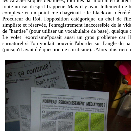
les caractéristiques détaillées, fournies par mon interlocuteur
toute un cas d'esprit frappeur. Mais il y avait tellement de b
complexe et un point me chagrinait : le black-out décrété 
Procureur du Roi, l'opposition catégorique du chef de fil
simpliste et réservée, l'enregistrement inaccessible de la vi
de "hantise" (pour utiliser un vocabulaire de base), quelque 
Le volet "exorcisme"posait aussi un gros problème car i
surnaturel si l'on voulait pouvoir l'aborder sur l'angle du 
(puisqu'il avait été question de spiritisme)...Alors plus rien n