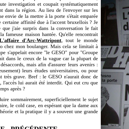
ute investigation et coupait systématiquement
ant dans la région. Au lieu de l'envoyer sur les
use envie de la mettre à la porte s'était emparée
 certaine affinité due à l'accent bruxellois ? Je
que j'aie surpris dans la conversation le fait
de la fameuse maison hantée. Qu'elle rencontrait
L'affaire d'Arc-Wattripont
, tout le monde
dio chez mon boulanger. Mais cela se limitait à
oupe s'appelait encore "le GESO" pour "Groupe
ait dans le creux de la vague car la plupart de
désaccords, mais afin d'assurer leurs avenirs :
eusement) leurs études universitaires, ou pour
dent très grave. Bref : le GESO n'aurait donc de
l'accès lui aurait été interdit. Qui eut cru que
temps après ?
oduire sommairement, superficiellement le sujet
affaire, le cold case, en espérant que la dame aux
héorie et la pratique il y a souvent une grande
E
-
PRÉCÉDENTE