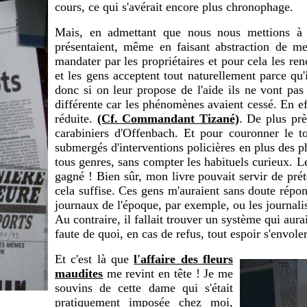
cours, ce qui s'avérait encore plus chronophage.
Mais, en admettant que nous nous mettions à en
présentaient, même en faisant abstraction de mes
mandater par les propriétaires et pour cela les renc
et les gens acceptent tout naturellement parce qu'i
donc si on leur propose de l'aide ils ne vont pas l
différente car les phénomènes avaient cessé. En eff
réduite.
(Cf. Commandant Tizané)
. De plus prè
carabiniers d'Offenbach. Et pour couronner le t
submergés d'interventions policières en plus des 
tous genres, sans compter les habituels curieux. Le
gagné ! Bien sûr, mon livre pouvait servir de prét
cela suffise. Ces gens m'auraient sans doute répo
journaux de l'époque, par exemple, ou les journali
Au contraire, il fallait trouver un système qui aura
faute de quoi, en cas de refus, tout espoir s'envole
Et c'est là que
l'affaire des fleurs
maudites
me revint en tête ! Je me
souvins de cette dame qui s'était
pratiquement imposée chez moi,