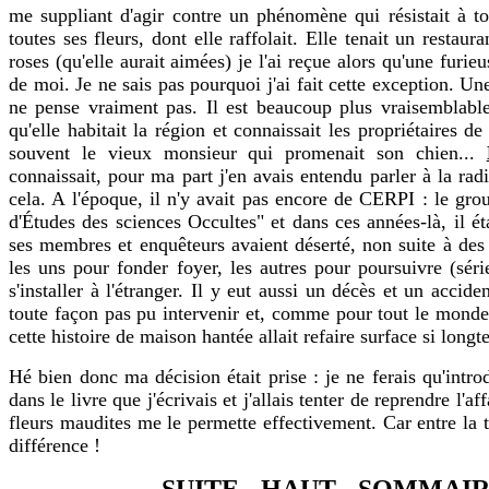
me suppliant d'agir contre un phénomène qui résistait à to
toutes ses fleurs, dont elle raffolait. Elle tenait un restaur
roses (qu'elle aurait aimées) je l'ai reçue alors qu'une furie
de moi. Je ne sais pas pourquoi j'ai fait cette exception. Une
ne pense vraiment pas. Il est beaucoup plus vraisemblable 
qu'elle habitait la région et connaissait les propriétaires 
souvent le vieux monsieur qui promenait son chien...
connaissait, pour ma part j'en avais entendu parler à la ra
cela. A l'époque, il n'y avait pas encore de CERPI : le gr
d'Études des sciences Occultes" et dans ces années-là, il ét
ses membres et enquêteurs avaient déserté, non suite à des 
les uns pour fonder foyer, les autres pour poursuivre (séri
s'installer à l'étranger. Il y eut aussi un décès et un acci
toute façon pas pu intervenir et, comme pour tout le monde, 
cette histoire de maison hantée allait refaire surface si long
Hé bien donc ma décision était prise : je ne ferais qu'intr
dans le livre que j'écrivais et j'allais tenter de reprendre l'
fleurs maudites me le permette effectivement. Car entre la t
différence !
SUITE
-
HAUT
-
SOMMAIR