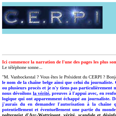
Ici commence la narration de l'une des pages les plus s
Le téléphone sonne...
"M. Vanbockestal ? Vous êtes le Président du CERPI ? Bonjo
le nom de la chaîne belge ainsi que celui du journaliste. 
ou plusieurs procès et je n'y tiens pas particulièrement
nous dévoilons
la vérité
, preuves à l'appui avec, en renfo
logique qui ont apparemment échappé au journaliste. De 
j'aurais du en demander l'autorisation à la chaîne 
potentiellement et éventuellement une partie du monde 
poltergeist d'Arc-Wattripont, vérité, scandale et dési