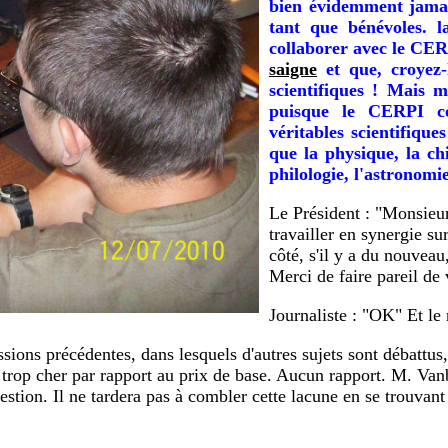
bien évidemment jamai
tant que bénévoles. l
collaborer avec le CER
saigne
et que, croyez-
scientifiques ! Mais 
puisque le CERPI co
véritables scientifique
que la physique, la ch
philologie, l'astronomie
Le Président : "Monsieu
travailler en synergie su
côté, s'il y a du nouvea
Merci de faire pareil de 
Journaliste : "OK" Et le
ons précédentes, dans lesquels d'autres sujets sont débattus, 
 trop cher par rapport au prix de base. Aucun rapport. M. Vanb
uestion. Il ne tardera pas à combler cette lacune en se trouva