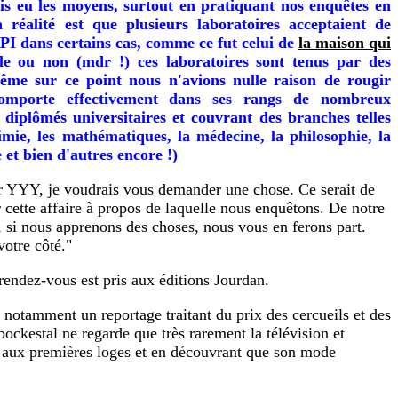
s eu les moyens, surtout en pratiquant nos enquêtes en
a réalité est que plusieurs laboratoires acceptaient de
PI dans certains cas, comme ce fut celui de
la maison qui
le ou non (mdr !) ces laboratoires sont tenus par des
même sur ce point nous n'avions nulle raison de rougir
mporte effectivement dans ses rangs de nombreux
s diplômés universitaires et couvrant des branches telles
imie, les mathématiques, la médecine, la philosophie, la
 et bien d'autres encore !)
r YYY, je voudrais vous demander une chose. Ce serait de
r cette affaire à propos de laquelle nous enquêtons. De notre
u, si nous apprenons des choses, nous vous en ferons part.
votre côté."
 rendez-vous est pris aux éditions Jourdan.
notamment un reportage traitant du prix des cercueils et des
ockestal ne regarde que très rarement la télévision et
nt aux premières loges et en découvrant que son mode