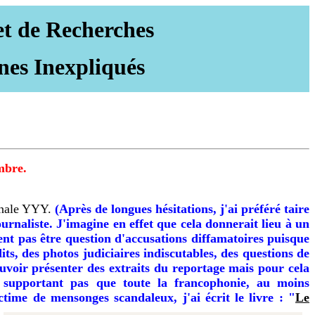
et de Recherches
nes Inexpliqués
mbre.
ionale YYY.
(Après de longues hésitations, j'ai préféré taire
urnaliste. J'imagine en effet que cela donnerait lieu à un
ent pas être question d'accusations diffamatoires puisque
its, des photos judiciaires indiscutables, des questions de
uvoir présenter des extraits du reportage mais pour cela
e supportant pas que toute la francophonie, au moins
ictime de
mensonges scandaleux, j'ai écrit le livre : "
Le