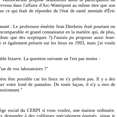
tervenu dans l'affaire d'Arc-Wattripont au même titre que son
ur ce qui était de répondre de l'état de santé mentale d'Éric
tonnant : Le professeur émérite Jean Dierkens était pourtant un
incomparable et grand connaisseur en la matière qui, de plus,
l donc que des sceptiques ?).
J'aurais pu proposer aussi Jean-
e et également présent sur les lieux en 1993, mais j'ai voulu
le bizarre. La question suivante ne l'est pas moins :
'un de vos laboratoires ?"
re être possible car les lieux ne s'y prêtent pas. Il y a des
ser votre fond de pantalon. De toute façon, il n'y a rien de
passionnant."
siège social du CERPI si vous voulez, une maison ordinaire.
x demander à des collègues spécialement équipés, sinon je