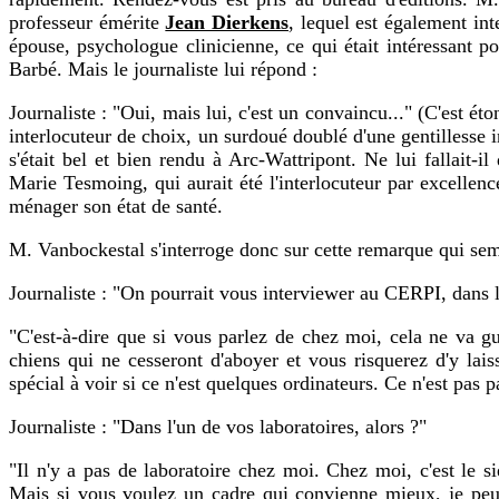
professeur émérite
Jean Dierkens
, lequel est également in
épouse, psychologue clinicienne, ce qui était intéressant po
Barbé. Mais le journaliste lui répond :
Journaliste : "Oui, mais lui, c'est un convaincu..." (C'est é
interlocuteur de choix, un surdoué doublé d'une gentillesse 
s'était bel et bien rendu à Arc-Wattripont. Ne lui fallait-i
Marie Tesmoing, qui aurait été l'interlocuteur par excellenc
ménager son état de santé.
M. Vanbockestal s'interroge donc sur cette remarque qui semb
Journaliste : "On pourrait vous interviewer au CERPI, dans l
"C'est-à-dire que si vous parlez de chez moi, cela ne va guè
chiens qui ne cesseront d'aboyer et vous risquerez d'y lais
spécial à voir si ce n'est quelques ordinateurs. Ce n'est pas 
Journaliste : "Dans l'un de vos laboratoires, alors ?"
"Il n'y a pas de laboratoire chez moi. Chez moi, c'est le 
Mais si vous voulez un cadre qui convienne mieux, je peu