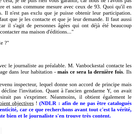
cela, je ne puis rien vous garantir, car nous ne l'avons pas
ture et sans commune mesure avec ceux de 93. Quoi qu'il en
. Il n'est pas exclu que je puisse obtenir leur participation.
aut que je les contacte et que je leur demande. Il faut aussi
car il s'agit de personnes âgées qui ont déjà été beaucoup
i contacter ma maison d'éditions..."
le ?"
ec le journaliste au préalable. M. Vanbockestal contacte les
nage dans leur habitation -
mais ce sera la dernière fois
. Ils
venu inspecteur, lequel donne son accord de principe mais
écline l'invitation. Quant à l'ancien gendarme Y, on avait
sirait pas s'exprimer. Néanmoins, il obtient également le
oient objectives
!
(NDLR : afin de ne pas être catalogués
icité, car ce que recherchons avant tout c'est la vérité,
e bien et le journaliste s'en trouve très content.