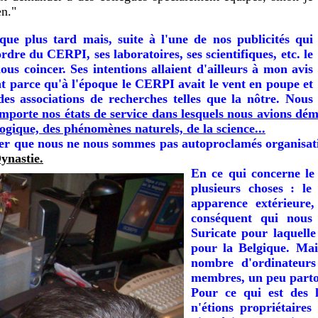
en."
ue plus tard mais, suite à l'une de nos publicités qui
re du CERPI, ses laboratoires, ses scientifiques, etc. le
ous coincer. Ses intentions allaient d'ailleurs à mon avis
ent parce qu'à l'époque le CERPI avait le vent en poupe et
es associations de recherches telles que la nôtre. Nous
importe nos états de service dans lesquels nous avions dém
 logique, des phénomènes naturels, de la science...
peler que nous ne nous sommes pas autoproclamés organisat
ynastie.
En ce qui concerne le
plusieurs choses : l
apparence extérieure,
conséquent qui nous 
Suricate pour laquell
pour la Belgique. Mais
nombre d'ordinateurs
membres, un peu partou
Pour ce qui est des l
n'étions propriétaire