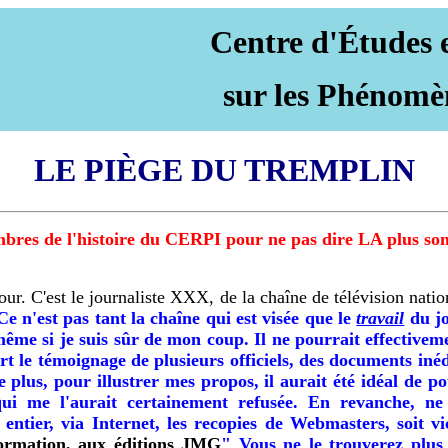
Centre d'Études 
sur les Phénomè
LE PIÈGE DU TREMPLIN
ombres de l'histoire du CERPI pour ne pas dire LA plus so
ur. C'est le journaliste XXX, de la chaîne de télévision nat
Ce n'est pas tant la chaîne qui est visée que le
travail
du jo
 même si je suis sûr de mon coup. Il ne pourrait effectivem
rt le témoignage de plusieurs officiels, des documents inéd
plus, pour illustrer mes propos, il aurait été idéal de po
qui me l'aurait certainement refusée. En revanche, n
entier, via Internet, les recopies de Webmasters, soit v
nformation, aux éditions JMG
" Vous ne le trouverez plus