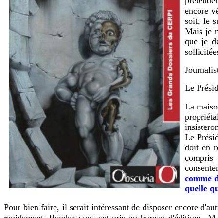
prétenden
encore v
soit, le 
Mais je n
que je d
sollicité
Journalis
Le Prési
La maison
propriéta
insistero
Le Prési
doit en 
compris 
consente
comme dé
quelle qu
Pour bien faire, il serait intéressant de disposer encore d'a
rapidement. Rendez-vous est pris au bureau d'éditions. M