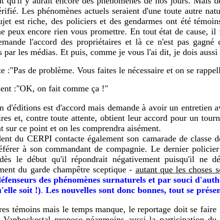
t qu'il y aurait encore des phénomènes de nos jours. Mais de 
érifié. Les phénomènes actuels seraient d'une toute autre na
sujet est riche, des policiers et des gendarmes ont été témoins
e peux encore rien vous promettre. En tout état de cause, il f
emande l'accord des propriétaires et là ce n'est pas gagné 
es par les médias. Et puis, comme je vous l'ai dit, je dois auss
te :"Pas de problème. Vous faites le nécessaire et on se rappel
dent :"OK, on fait comme ça !"
 d'éditions est d'accord mais demande à avoir un entretien av
ires et, contre toute attente, obtient leur accord pour un tour
nt sur ce point et on les comprendra aisément.
dent du CERPI contacte également son camarade de classe de
référer à son commandant de compagnie. Le dernier policier d
dès le début qu'il répondrait négativement puisqu'il ne dé
ment du garde champêtre sceptique -
autant que les choses s
fenseurs des phénomènes surnaturels et par souci d'authent
'elle soit !)
.
Les nouvelles sont donc bonnes, tout se présent
utres témoins mais le temps manque, le reportage doit se faire
. Vanbockestal propose néanmoins aussi la participation du