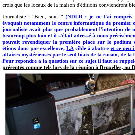
crois que les locaux de la maison d'éditions conviendront bi
Journaliste :
"Bien, soit !"
(NDLR : je ne l'ai compris q
évoquait notamment le centre informatique de premier ord
journaliste avait plus que probablement l'intention de n
beaucoup plus loin et il s'était adressé à nous précisém
pouvait revendiquer la première place sur le podium d
étions donc par excellence,
LA
cible à abattre
et ce peu 
affaires mystérieuses par le seul biais de la raison, de la
Pour répondre à la question sur ce sujet il faut se rap
présentés comme tels lors de la réunion à Bruxelles, au D