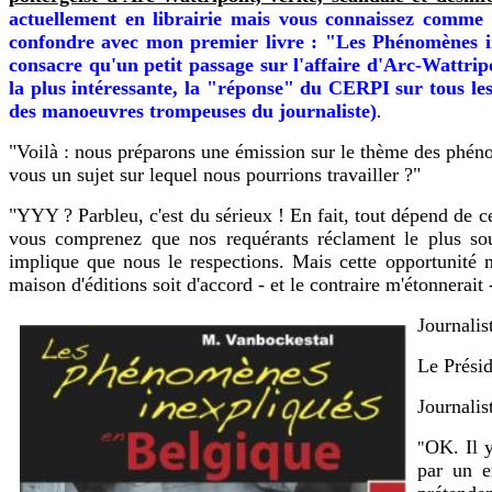
actuellement en librairie mais vous connaissez comme 
confondre avec mon premier livre : "Les Phénomènes in
consacre qu'un petit passage sur l'affaire d'Arc-Wattrip
la plus intéressante, la "réponse" du CERPI sur tous les 
des manoeuvres trompeuses du journaliste)
.
"Voilà : nous préparons une émission sur le thème des phéno
vous un sujet sur lequel nous pourrions travailler ?"
"YYY ? Parbleu, c'est du sérieux ! En fait, tout dépend de ce
vous comprenez que nos requérants réclament le plus sou
implique que nous le respections. Mais cette opportunité m
maison d'éditions soit d'accord - et le contraire m'étonnerait 
Journalis
Le Prési
Journalis
OK. Il y 
"
par un e